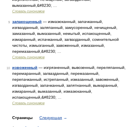
вымазанный,&#8230; …
Словарь синонимов
запакощенный
— измазюканный, запачканный,
9
изгвазданный, заляпанный, замусоренный, нечищеный,
замазанный, вымазанный, немытый, испакощенный,
измаранный, испачканный, загвазданный, сомнительной
чистоты, измызганный, завоженный, измазанный,
перемазанный,&#8230; …
Словарь синонимов
извоженный
— изгрязненный, вывозенный, переляпанный,
10
перемаранный, загвазданный, перемазанный,
перепачканный, истрепанный, измазанный, завоженный,
изгвазданный, запачканный, запятнанный, вымаранный,
измаранный, вымазанный, измазюканный,
испакощенный,&#8230; …
Словарь синонимов
Страницы
Следующая
→